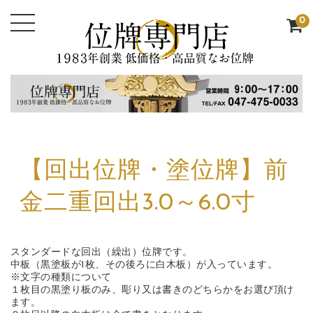
0
【回出位牌・塗位牌】前
金二重回出3.0～6.0寸
スタンダードな回出（繰出）位牌です。
中板（黒塗板が1枚、その後ろに白木板）が入っています。
※文字の種類について
１枚目の黒塗り板のみ、彫り又は書きのどちらかをお選び頂け
ます。