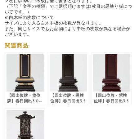
２枚目以降の白木板は全て書きとなります。
（下記「文字の種類」でご選択頂けますは1枚目の黒塗り板につ
いてです。）
※白木板の枚数について
サイズにより入る白木中板の枚数が異なります。
また、同じサイズでもお品物により中板の枚数が異なる場合が
ございます。
関連商品:
【回出位牌・塗位
【回出位牌・黒檀
【回出位牌・紫檀
牌】春日回出3.0～
位牌】春日回出3.5
位牌】春日回出3.5
6.0寸
寸～6.0寸
～6.0寸