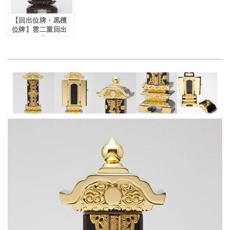
【回出位牌・黒檀
位牌】雲二重回出
3.5～6.0寸