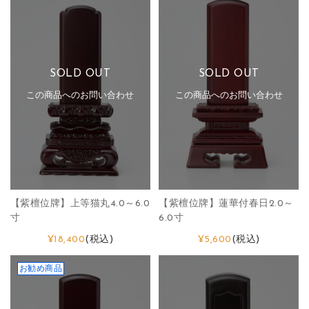
SOLD OUT
SOLD OUT
この商品へのお問い合わせ
この商品へのお問い合わせ
【紫檀位牌】上等猫丸4.0～6.0
【紫檀位牌】蓮華付春日2.0～
寸
6.0寸
¥18,400
(税込)
¥5,600
(税込)
お勧め商品